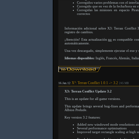
Corregidos varios problemas con el interfa
Corregido que en vez de la fecha/hora en el
Corregidas las misiones en espacio Pira
correctos
Información adicional sobre X3: Terran Conflict 
registro de cambios.
¡Atención! Esta actualización
no
es compatible con
automáticamente.
Una vez descargado, simplemente ejecutar el exe y s
Idiomas disponibles:
Inglés, Francés, Alemán, Itali
X³: Terran Conflict 1.0.1 -> 3.2
16.Jan.12
245 MB
X3: Terran Conflict Update 3.2
This is an update for all game versions.
This update brings several bug-fixes and perfor
Albion Prelude.
Key version 3.2 features:
Added new windowed mode resolutions and s
Several performance optimisations
Improved target rectangle scaling at high s