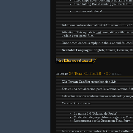
Fixed ships never docking at docking clam
Fixed hitting Boost sending you back thro
...and several others!
Additional information about X3: Terran Conflict 3
Attention: This update is
not
compatible with the St
update your game files.
Once downloaded, simply run the .exe and follow th
Available Languages:
English, French, German, Ita
X³: Terran Conflict 2.0 -> 3.0
08.Oct.10
86.6 MB
X3: Terran Conflict Actualizacion 3.0
Esta es una actualización para la versión version 2.0
Esta actualizacion contiene nuevo contenido y mejor
Version 3.0 contiene:
La trama 3.0 'Balanza de Poder'
Modalidad de juego Muerto significa Mue
Recompensa por la Operacion Final Fury
Información adicional sobre X3: Terran Conflict 