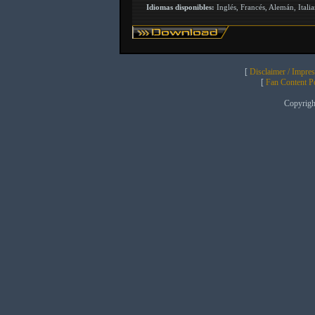
Idiomas disponibles:
Inglés, Francés, Alemán, Itali
[
Disclaimer / Impre
[
Fan Content Pol
Copyrig