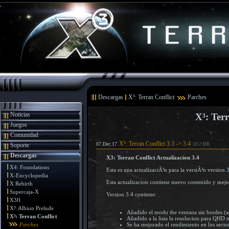
Descargas
X³: Terran Conflict
Parches
Noticias
X³: Terr
Juegos
Comunidad
X³: Terran Conflict 3.3 -> 3.4
07.Dec.17
Soporte
10.2 MB
Descargas
X3: Terran Conflict Actualizacion 3.4
X4: Foundations
Esta es una actualizaciÃ³n para la versiÃ³n version 3
X-Encyclopedia
Esta actualizacion contiene nuevo contenido y mejor
X Rebirth
Supercaja-X
Version 3.4 contiene:
X3fl
X³: Albion Prelude
Añadido el modo the ventana sin bordes (a
X³: Terran Conflict
Añadido a la lista la resolucion para QHD
Parches
Se ha mejorado el rendimiento en los secto