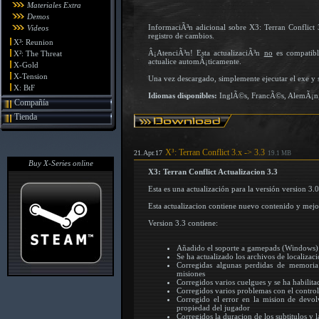
Materiales Extra
Demos
InformaciÃ³n adicional sobre X3: Terran Conflict
Videos
registro de cambios.
X³: Reunion
Â¡AtenciÃ³n! Esta actualizaciÃ³n
no
es compatibl
X²: The Threat
actualice automÃ¡ticamente.
X-Gold
X-Tension
Una vez descargado, simplemente ejecutar el exe y s
X: BtF
Idiomas disponibles:
InglÃ©s, FrancÃ©s, AlemÃ¡n, 
Compañía
Tienda
X³: Terran Conflict 3.x -> 3.3
21.Apr.17
19.1 MB
Buy X-Series online
X3: Terran Conflict Actualizacion 3.3
Esta es una actualización para la versión version 3.0
Esta actualizacion contiene nuevo contenido y mejor
Version 3.3 contiene:
Añadido el soporte a gamepads (Windows)
Se ha actualizado los archivos de localiza
Corregidas algunas perdidas de memoria
misiones
Corregidos varios cuelgues y se ha habilit
Corregidos varios problemas con el control
Corregido el error en la mision de devo
propiedad del jugador
Corregidos la duracion de los subtitulos y 