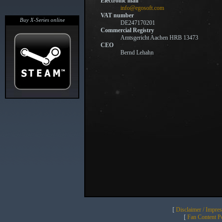
Electronic mail
info@egosoft.com
VAT number
Buy X-Series online
DE247170201
Commercial Registry
Amtsgericht Aachen HRB 13473
CEO
Bernd Lehahn
[
Disclaimer / Impre
[
Fan Content Pol